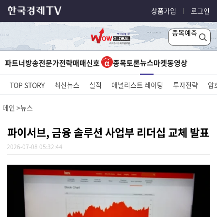
상품가입
로그인
종목예측
뉴스
파트너방송
전문가전략
매매신호
종목토론
마켓
동영상
TOP STORY
최신뉴스
실적
애널리스트 레이팅
투자전략
암
메인
뉴스
파이서브, 금융 솔루션 사업부 리더십 교체 발표
2026-07-08 05:32:44