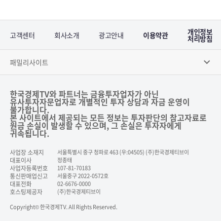
개인정보
고객센터
회사소개
광고안내
이용약관
처리방침
패밀리사이트
한국경제TV와 파트너는 금융투자업자가 아닌
유사투자자문업자로 개별적인 투자 상담과 자금 운영이
불가합니다.
본 사이트에서 제공되는 모든 정보는 투자판단의 참고자료로
원금 손실이 발생할 수 있으며, 그 손실은 투자자에게
귀속됩니다.
사업장 소재지
서울특별시 중구 청파로 463 (우:04505) (주)한국경제티브이
대표이사
정종태
사업자등록번호
107-81-70183
통신판매업신고
서울중구 2022-0572호
대표전화
02-6676-0000
호스팅제공자
(주)한국경제티브이
Copyright© 한국경제TV. All Rights Reserved.