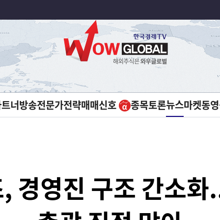
뉴스
파트너방송
전문가전략
매매신호
종목토론
마켓
동영
 경영진 구조 간소화.