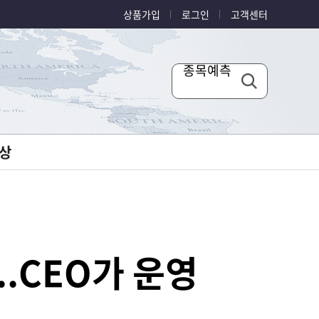
상품가입
로그인
고객센터
종목예측
상
..CEO가 운영