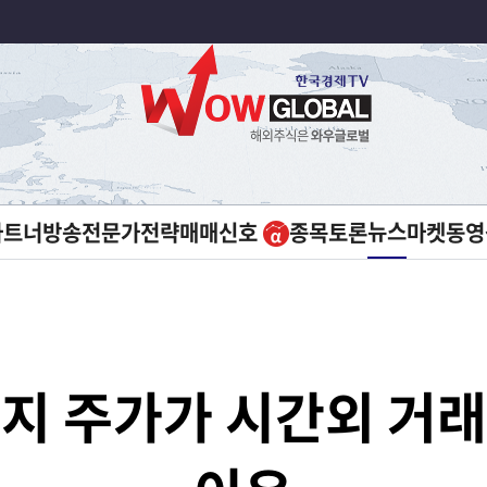
뉴스
파트너방송
전문가전략
매매신호
종목토론
마켓
동영
지 주가가 시간외 거