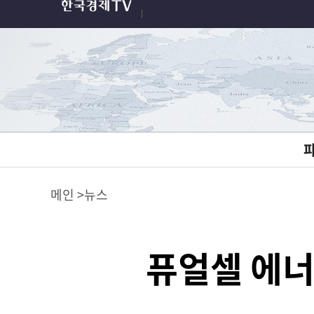
메인
뉴스
퓨얼셀 에너