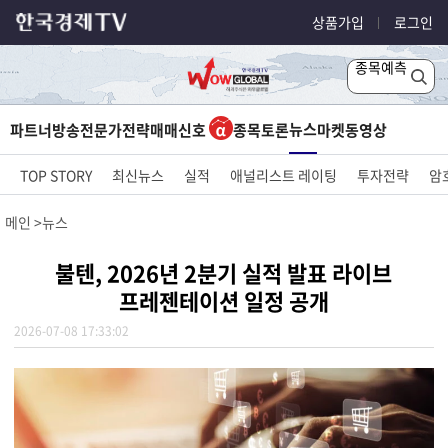
상품가입
로그인
종목예측
뉴스
파트너방송
전문가전략
매매신호
종목토론
마켓
동영상
TOP STORY
최신뉴스
실적
애널리스트 레이팅
투자전략
암
메인
뉴스
불텐, 2026년 2분기 실적 발표 라이브
프레젠테이션 일정 공개
2026-07-08 17:33:02