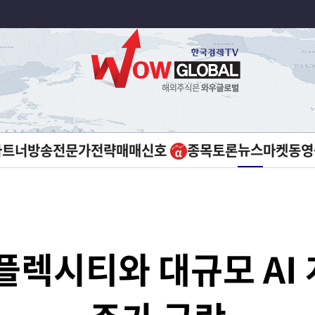
뉴스
파트너방송
전문가전략
매매신호
종목토론
마켓
동영
플렉시티와 대규모 AI