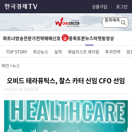
상품가입
로그인
종목예측
뉴스
파트너방송
전문가전략
매매신호
종목토론
마켓
동영상
TOP STORY
최신뉴스
실적
애널리스트 레이팅
투자전략
암
메인
뉴스
오비드 테라퓨틱스, 찰스 카터 신임 CFO 선임
2026-07-08 20:29:28