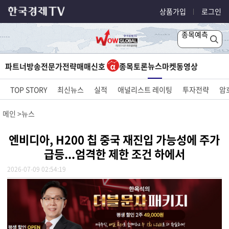
상품가입
로그인
종목예측
뉴스
파트너방송
전문가전략
매매신호
종목토론
마켓
동영상
TOP STORY
최신뉴스
실적
애널리스트 레이팅
투자전략
암
메인
뉴스
엔비디아, H200 칩 중국 재진입 가능성에 주가
급등...엄격한 제한 조건 하에서
2026-07-09 02:54:19