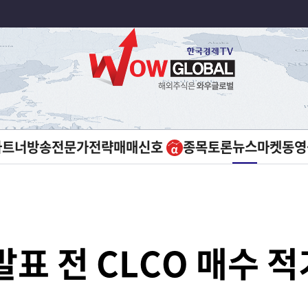
뉴스
파트너방송
전문가전략
매매신호
종목토론
마켓
동영
발표 전 CLCO 매수 