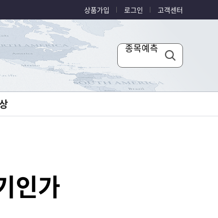
상품가입
로그인
고객센터
종목예측
상
적기인가