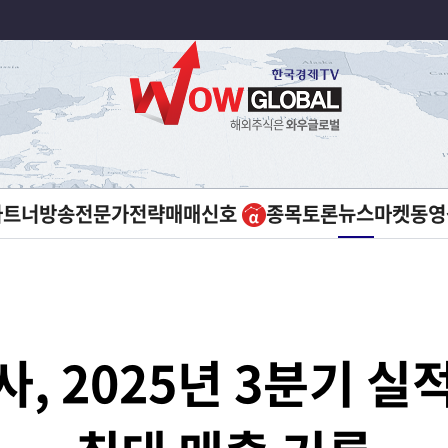
뉴스
파트너방송
전문가전략
매매신호
종목토론
마켓
동영
, 2025년 3분기 실적