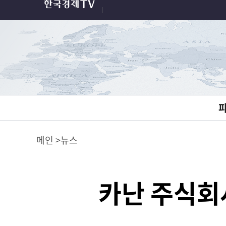
메인
뉴스
카난 주식회사