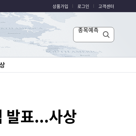
상품가입
로그인
고객센터
종목예측
상
 발표...사상