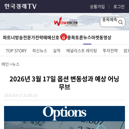
상품가입
로그인
종목예측
뉴스
파트너방송
전문가전략
매매신호
종목토론
마켓
동영상
TOP STORY
최신뉴스
실적
애널리스트 레이팅
투자전략
암
메인
뉴스
2026년 3월 17일 옵션 변동성과 예상 어닝
무브
2026-03-17 21:05:19