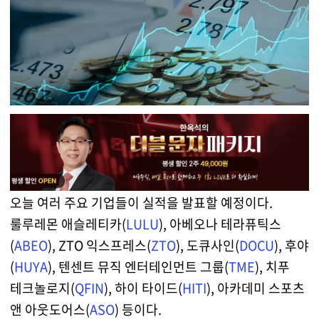
오늘 여러 주요 기업들이 실적을 발표할 예정이다.
룰루레몬 애슬레티카(
LULU
), 아베오나 테라퓨틱스
(
ABEO
), ZTO 익스프레스(
ZTO
), 도큐사인(
DOCU
), 후야
(
HUYA
), 텐센트 뮤직 엔터테인먼트 그룹(
TME
), 치푸
테크놀로지(
QFIN
), 하이 타이드(
HITI
), 아카데미 스포츠
앤 아웃도어스(
ASO
) 등이다.