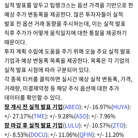
실적 발표를 앞두고 팁랭크스는 옵션 가격을 기반으로 한
예상 주가 변동폭을 제공한다. 많은 투자자들이 실적
발표 전 옵션 거래 동향을 주시하는데, 이는 실적 발표
직후 주가가 어떻게 움직일지에 대한 통찰을 제공하기
때문이다.
투자 계획 수립에 도움을 주기 위해 오늘 주요 실적 발표
기업과 예상 변동폭 목록을 제공한다. 목록은 각 기업의
실적 발표 시점에 따라 구분되어 있다.
각 종목 티커를 클릭하면 실시간 예상 실적 변동폭, 가격,
거래량, 미결제약정 등 해당 주식 옵션에 대한 추가
데이터를 확인할 수 있다.
장 개시 전 실적 발표 기업
(
ABEO
): +/- 16.97%
(
HUYA
):
+/- 27.17%
(
TME
): +/- 9.28%
(
ASO
): +/- 7.96%
장 마감 후 실적 발표 기업
(
LULU
): +/- 10.57%
(
ZTO
):
+/- 8.53%
(
DOCU
): +/- 11.06%
(
QFIN
): +/- 11.20%