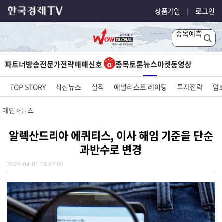
상품가입
로그인
종목예측
뉴스
파트너방송
전문가전략
매매신호
종목토론
마켓
동영상
TOP STORY
최신뉴스
실적
애널리스트 레이팅
투자전략
암
메인
뉴스
알렉산드리아 에퀴티스, 이사 해임 기준을 단순
과반수로 변경
2026-04-01 08:42:09