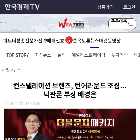
상품가입
로그인
종목예측
뉴스
파트너방송
전문가전략
매매신호
종목토론
마켓
동영상
TOP STORY
최신뉴스
실적
애널리스트 레이팅
투자전략
암
메인
뉴스
컨스텔레이션 브랜즈, 턴어라운드 조짐...
낙관론 부상 배경은
2026-04-07 19:30:56