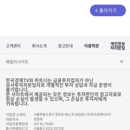
돌아가기
개인정보
고객센터
회사소개
광고안내
이용약관
처리방침
패밀리사이트
한국경제TV와 파트너는 금융투자업자가 아닌
유사투자자문업자로 개별적인 투자 상담과 자금 운영이
불가합니다.
본 사이트에서 제공되는 모든 정보는 투자판단의 참고자료로
원금 손실이 발생할 수 있으며, 그 손실은 투자자에게
귀속됩니다.
사업장 소재지
서울특별시 중구 청파로 463 (우:04505) (주)한국경제티브이
대표이사
정종태
사업자등록번호
107-81-70183
통신판매업신고
서울중구 2022-0572호