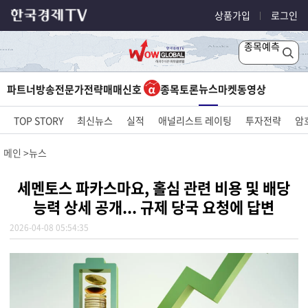
상품가입
로그인
종목예측
뉴스
파트너방송
전문가전략
매매신호
종목토론
마켓
동영상
TOP STORY
최신뉴스
실적
애널리스트 레이팅
투자전략
암
메인
뉴스
세멘토스 파카스마요, 홀심 관련 비용 및 배당
능력 상세 공개... 규제 당국 요청에 답변
2026-04-08 05:54:35