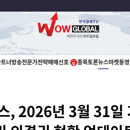
뉴스
파트너방송
전문가전략
매매신호
종목토론
마켓
동영
 2026년 3월 31일