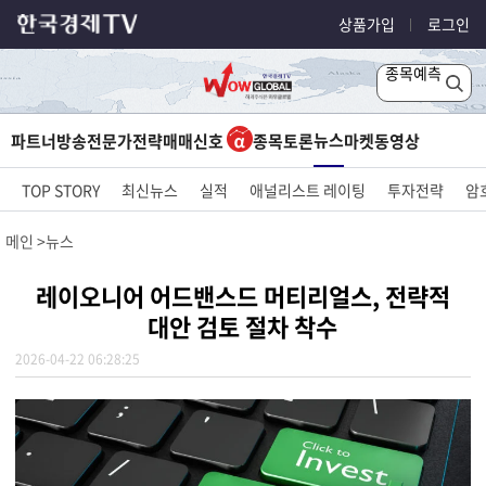
상품가입
로그인
종목예측
뉴스
파트너방송
전문가전략
매매신호
종목토론
마켓
동영상
TOP STORY
최신뉴스
실적
애널리스트 레이팅
투자전략
암
메인
뉴스
레이오니어 어드밴스드 머티리얼스, 전략적
대안 검토 절차 착수
2026-04-22 06:28:25