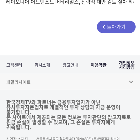
레이오니어 어드밴스드 머티리얼스, 전략적 대안 검토 절차 착수
돌아가기
개인정보
고객센터
회사소개
광고안내
이용약관
처리방침
패밀리사이트
한국경제TV와 파트너는 금융투자업자가 아닌
유사투자자문업자로 개별적인 투자 상담과 자금 운영이
불가합니다.
본 사이트에서 제공되는 모든 정보는 투자판단의 참고자료로
원금 손실이 발생할 수 있으며, 그 손실은 투자자에게
귀속됩니다.
사업장 소재지
서울특별시 중구 청파로 463 (우:04505) (주)한국경제티브이