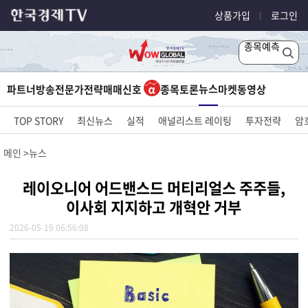
상품가입
로그인
종목예측
뉴스
파트너방송
전문가전략
매매신호
종목토론
마켓
동영상
TOP STORY
최신뉴스
실적
애널리스트 레이팅
투자전략
암
메인
뉴스
레이오니어 어드밴스드 머티리얼스 주주들,
이사회 지지하고 개혁안 거부
2026-05-19 06:56:08