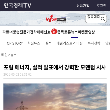
상품가입
로그인
종목예측
뉴스
파트너방송
전문가전략
매매신호
종목토론
마켓
동영상
TOP STORY
최신뉴스
실적
애널리스트 레이팅
투자전략
암
메인
뉴스
포럼 에너지, 실적 발표에서 강력한 모멘텀 시사
2026-05-02 09:31:02