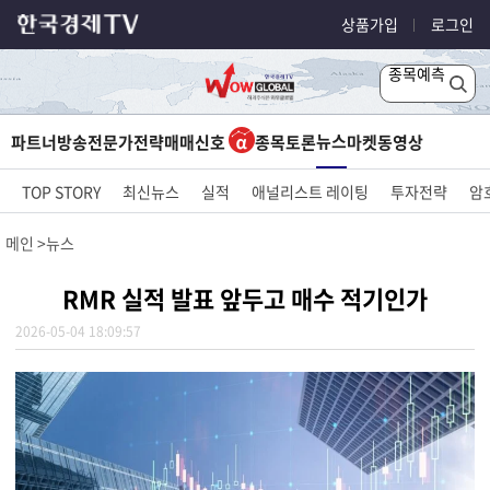
상품가입
로그인
종목예측
뉴스
파트너방송
전문가전략
매매신호
종목토론
마켓
동영상
TOP STORY
최신뉴스
실적
애널리스트 레이팅
투자전략
암
메인
뉴스
RMR 실적 발표 앞두고 매수 적기인가
2026-05-04 18:09:57