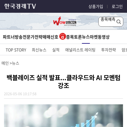
상품가입
로그인
종목예측
뉴스
파트너방송
전문가전략
매매신호
종목토론
마켓
동영상
TOP STORY
최신뉴스
실적
애널리스트 레이팅
투자전략
암
메인
뉴스
백블레이즈 실적 발표...클라우드와 AI 모멘텀
강조
2026-05-06 10:17:58