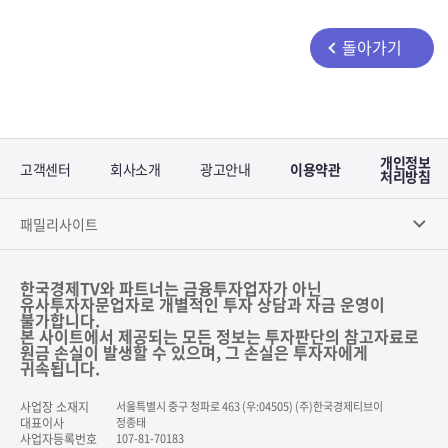
돌아가기
개인정보
고객센터
회사소개
광고안내
이용약관
처리방침
패밀리사이트
한국경제TV와 파트너는 금융투자업자가 아닌
유사투자자문업자로 개별적인 투자 상담과 자금 운영이
불가합니다.
본 사이트에서 제공되는 모든 정보는 투자판단의 참고자료로
원금 손실이 발생할 수 있으며, 그 손실은 투자자에게
귀속됩니다.
사업장 소재지
서울특별시 중구 청파로 463 (우:04505) (주)한국경제티브이
대표이사
정종태
사업자등록번호
107-81-70183