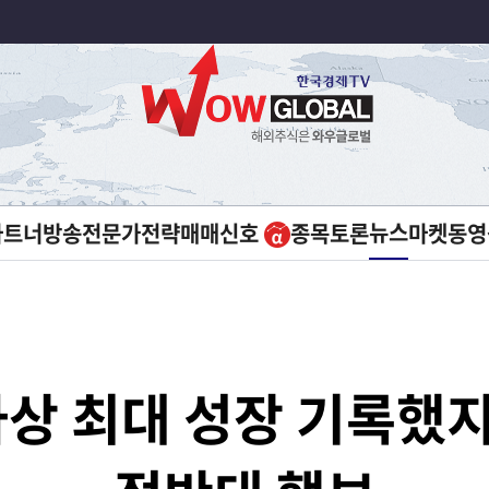
뉴스
파트너방송
전문가전략
매매신호
종목토론
마켓
동영
상 최대 성장 기록했지