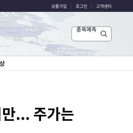
상품가입
로그인
고객센터
종목예측
상
만... 주가는