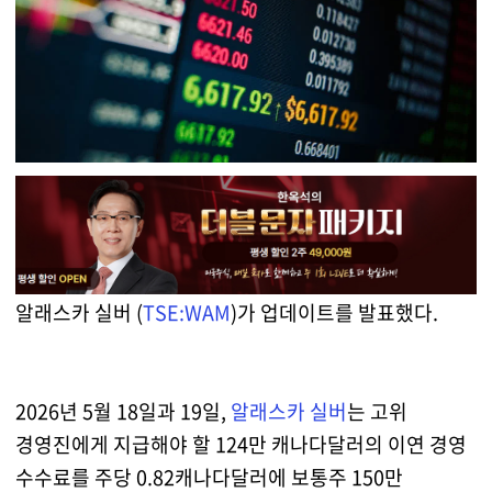
알래스카 실버 (
TSE:WAM
)가 업데이트를 발표했다.
2026년 5월 18일과 19일,
알래스카 실버
는 고위
경영진에게 지급해야 할 124만 캐나다달러의 이연 경영
수수료를 주당 0.82캐나다달러에 보통주 150만