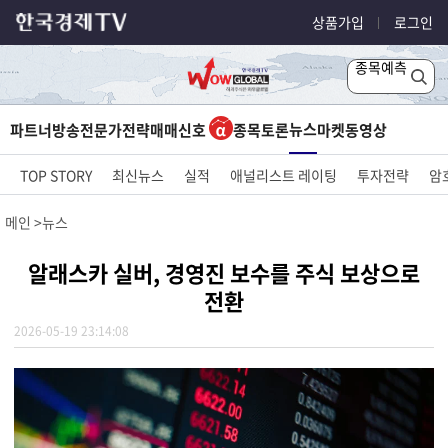
상품가입
로그인
종목예측
뉴스
파트너방송
전문가전략
매매신호
종목토론
마켓
동영상
TOP STORY
최신뉴스
실적
애널리스트 레이팅
투자전략
암
메인
뉴스
알래스카 실버, 경영진 보수를 주식 보상으로
전환
2026-05-19 23:14:08