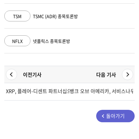
TSM
TSMC (ADR) 종목토론방
AMZ
NFLX
넷플릭스 종목토론방
GOO
이전기사
다음 기사
XRP, 플레어-디센트 파트너십으로 주요 수익 옵션 확대하며 반등
뱅크 오브 아메리카, 서비스나우 주식
돌아가기