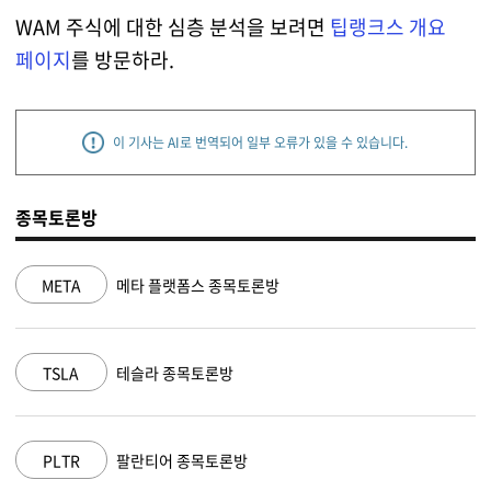
WAM 주식에 대한 심층 분석을 보려면
팁랭크스 개요
페이지
를 방문하라.
이 기사는 AI로 번역되어 일부 오류가 있을 수 있습니다.
종목토론방
META
메타 플랫폼스 종목토론방
NVD
TSLA
테슬라 종목토론방
MSF
PLTR
팔란티어 종목토론방
AAP