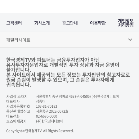
개인정보
고객센터
회사소개
광고안내
이용약관
처리방침
패밀리사이트
한국경제TV와 파트너는 금융투자업자가 아닌
유사투자자문업자로 개별적인 투자 상담과 자금 운영이
불가합니다.
본 사이트에서 제공되는 모든 정보는 투자판단의 참고자료로
원금 손실이 발생할 수 있으며, 그 손실은 투자자에게
귀속됩니다.
사업장 소재지
서울특별시 중구 청파로 463 (우:04505) (주)한국경제티브이
대표이사
정종태
사업자등록번호
107-81-70183
통신판매업신고
서울중구 2022-0572호
대표전화
02-6676-0000
호스팅제공자
(주)한국경제티브이
Copyright© 한국경제TV. All Rights Reserved.