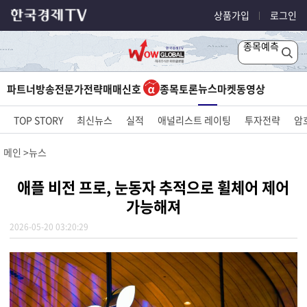
상품가입
로그인
종목예측
뉴스
파트너방송
전문가전략
매매신호
종목토론
마켓
동영상
TOP STORY
최신뉴스
실적
애널리스트 레이팅
투자전략
암
메인
뉴스
애플 비전 프로, 눈동자 추적으로 휠체어 제어
가능해져
2026-05-20 03:20:29