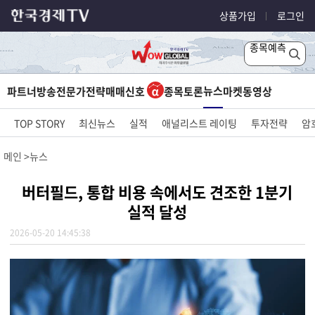
상품가입
로그인
종목예측
뉴스
파트너방송
전문가전략
매매신호
종목토론
마켓
동영상
TOP STORY
최신뉴스
실적
애널리스트 레이팅
투자전략
암
메인
뉴스
버터필드, 통합 비용 속에서도 견조한 1분기
실적 달성
2026-05-20 14:45:38