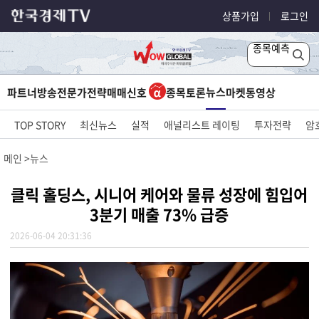
상품가입
로그인
종목예측
뉴스
파트너방송
전문가전략
매매신호
종목토론
마켓
동영상
TOP STORY
최신뉴스
실적
애널리스트 레이팅
투자전략
암
메인
뉴스
클릭 홀딩스, 시니어 케어와 물류 성장에 힘입어
3분기 매출 73% 급증
2026-06-04 20:31:36