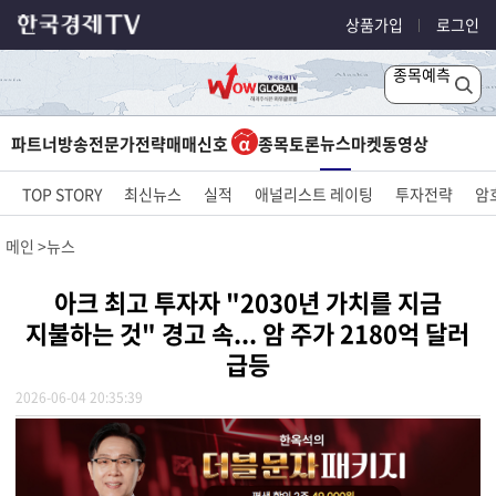
상품가입
로그인
종목예측
뉴스
파트너방송
전문가전략
매매신호
종목토론
마켓
동영상
TOP STORY
최신뉴스
실적
애널리스트 레이팅
투자전략
암
메인
뉴스
아크 최고 투자자 "2030년 가치를 지금
지불하는 것" 경고 속... 암 주가 2180억 달러
급등
2026-06-04 20:35:39