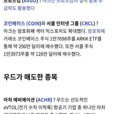
브로드컴 (
AVGO
)
?
아크는 브로드컴의 실적 발표 후
급락도 활용했다
코인베이스 (
COIN
)
와
서클 인터넷 그룹 (
CRCL
)
?
아크는 암호화폐 섹터 익스포저도 확대했다.
암호화폐
거래소 코인베이스 주식 1만7698주를 ARKK ETF를
통해 약 290만 달러에 매수했다. 또한 서클 주식
1만3973주를 약 126만 달러에 매수했다.
우드가 매도한 종목
아처 에비에이션 (
ACHR
)
? 우드는 선도적인
eVTOL(전기 수직 이착륙) 항공기 기업 중 하나인 아처