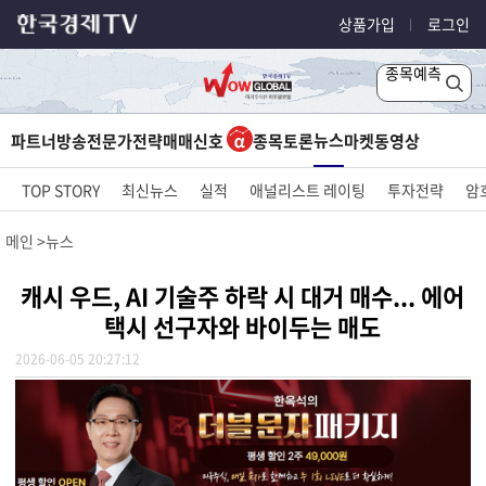
상품가입
로그인
종목예측
뉴스
파트너방송
전문가전략
매매신호
종목토론
마켓
동영상
TOP STORY
최신뉴스
실적
애널리스트 레이팅
투자전략
암
메인
뉴스
캐시 우드, AI 기술주 하락 시 대거 매수... 에어
택시 선구자와 바이두는 매도
2026-06-05 20:27:12