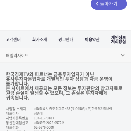
돌아가기
개인정보
고객센터
회사소개
광고안내
이용약관
처리방침
패밀리사이트
한국경제TV와 파트너는 금융투자업자가 아닌
유사투자자문업자로 개별적인 투자 상담과 자금 운영이
불가합니다.
본 사이트에서 제공되는 모든 정보는 투자판단의 참고자료로
원금 손실이 발생할 수 있으며, 그 손실은 투자자에게
귀속됩니다.
사업장 소재지
서울특별시 중구 청파로 463 (우:04505) (주)한국경제티브이
대표이사
정종태
사업자등록번호
107-81-70183
통신판매업신고
서울중구 2022-0572호
대표전화
02-6676-0000