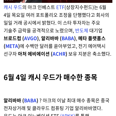
캐시 우드
의 아크 인베스트
ETF
(상장지수펀드)는 6월
4일 목요일 여러 포트폴리오 조정을 단행했다고 회사의
일일 거래 공시에서 밝혔다. 이 스타 투자자는 주요
기술주 급락을 공격적으로 노렸으며,
반도체
대기업
브로드컴 (
AVGO
)
,
알리바바 (
BABA
)
,
메타 플랫폼스
(
META
)
에 수백만 달러를 쏟아부었고, 전기 에어택시
선구자
아처 에비에이션 (
ACHR
)
보유 지분은 축소했다.
6월 4일 캐시 우드가 매수한 종목
알리바바 (
BABA
)
? 아크의 이날 최대 매수 종목은 중국
전자상거래 및 클라우드 컴퓨팅 기업 알리바바였다.
우드는 아크 이노베이션 ETF
(ARKK)
를 통해