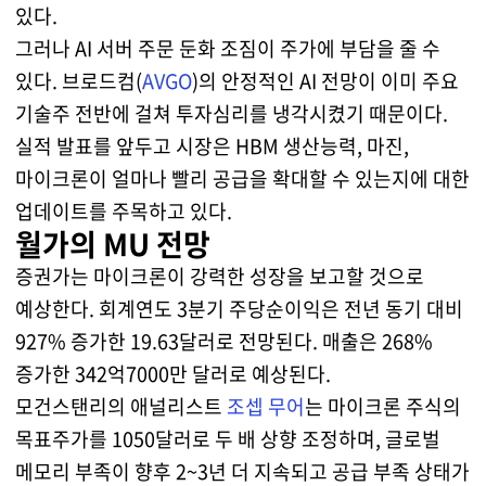
있다.
그러나 AI 서버 주문 둔화 조짐이 주가에 부담을 줄 수
있다. 브로드컴(
AVGO
)의 안정적인 AI 전망이 이미 주요
기술주 전반에 걸쳐 투자심리를 냉각시켰기 때문이다.
실적 발표를 앞두고 시장은 HBM 생산능력, 마진,
마이크론이 얼마나 빨리 공급을 확대할 수 있는지에 대한
업데이트를 주목하고 있다.
월가의 MU 전망
증권가는 마이크론이 강력한 성장을 보고할 것으로
예상한다. 회계연도 3분기 주당순이익은 전년 동기 대비
927% 증가한 19.63달러로 전망된다. 매출은 268%
증가한 342억7000만 달러로 예상된다.
모건스탠리의 애널리스트
조셉 무어
는 마이크론 주식의
목표주가를 1050달러로 두 배 상향 조정하며, 글로벌
메모리 부족이 향후 2~3년 더 지속되고 공급 부족 상태가