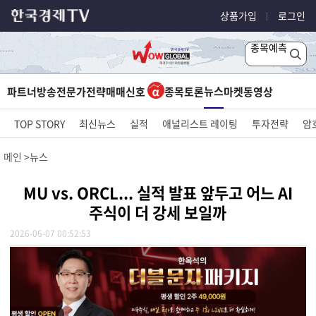
상품가입
로그인
종목예측
뉴스
파트너방송
전문가전략
매매신호
종목토론
마켓
동영상
TOP STORY
최신뉴스
실적
애널리스트 레이팅
투자전략
암
메인
뉴스
MU vs. ORCL... 실적 발표 앞두고 어느 AI
주식이 더 강세 보일까
2026-06-07 00:52:53