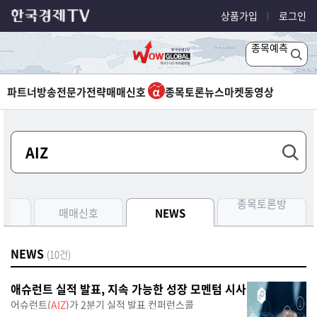
상품가입
로그인
종목예측
파트너방송
전문가전략
매매신호
종목토론
뉴스
마켓
동영상
종목토론방
측
매매신호
NEWS
NEWS
(10건)
애슈런트 실적 발표, 지속 가능한 성장 모멘텀 시사
어슈런트(
AIZ
)가 2분기 실적 발표 컨퍼런스콜