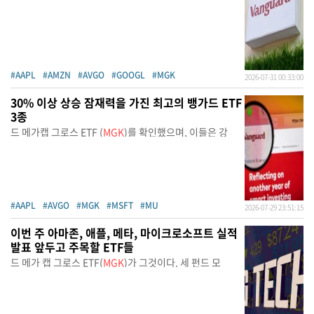
#AAPL
#AMZN
#AVGO
#GOOGL
#MGK
2026-07-31 00:33:00
30% 이상 상승 잠재력을 가진 최고의 뱅가드 ETF
3종
드 메가캡 그로스 ETF (
MGK
)를 확인했으며, 이들은 강
#AAPL
#AVGO
#MGK
#MSFT
#MU
2026-07-29 23:51:15
이번 주 아마존, 애플, 메타, 마이크로소프트 실적
발표 앞두고 주목할 ETF들
드 메가 캡 그로스 ETF(
MGK
)가 그것이다. 세 펀드 모