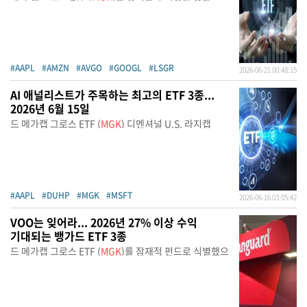
#AAPL
#AMZN
#AVGO
#GOOGL
#LSGR
2026-06-21 00:48:15
AI 애널리스트가 주목하는 최고의 ETF 3종...
2026년 6월 15일
드 메가캡 그로스 ETF (
MGK
) 디멘셔널 U.S. 라지캡
#AAPL
#DUHP
#MGK
#MSFT
2026-06-16 03:05:42
VOO는 잊어라... 2026년 27% 이상 수익
기대되는 뱅가드 ETF 3종
드 메가캡 그로스 ETF (
MGK
)를 잠재적 펀드로 식별했으