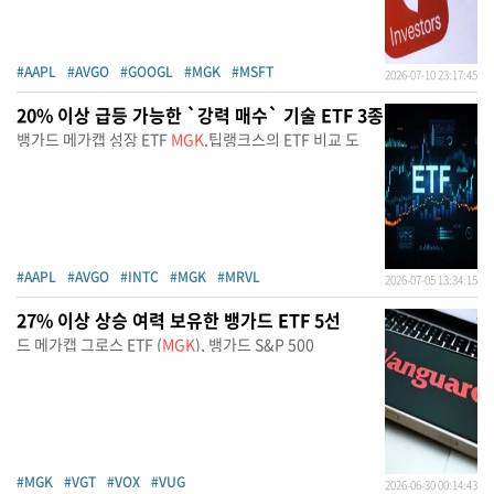
#AAPL
#AVGO
#GOOGL
#MGK
#MSFT
2026-07-10 23:17:45
20% 이상 급등 가능한 `강력 매수` 기술 ETF 3종
뱅가드 메가캡 성장 ETF
MGK
.팁랭크스의 ETF 비교 도
#AAPL
#AVGO
#INTC
#MGK
#MRVL
2026-07-05 13:34:15
27% 이상 상승 여력 보유한 뱅가드 ETF 5선
드 메가캡 그로스 ETF (
MGK
), 뱅가드 S&P 500
#MGK
#VGT
#VOX
#VUG
2026-06-30 00:14:43