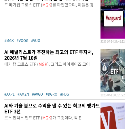
드 메가캡 그로스 ETF (
MGK
)를 확인했으며, 이들은 강
#MGK
#VOOG
#VUG
2026-07-14 23:49:12
AI 애널리스트가 추천하는 최고의 ETF 투자처,
2026년 7월 10일
메가 캡 그로스 ETF (
MGK
), 그리고 아이셰어즈 코어
#AAPL
#AMZN
#AVGO
#DGRO
#FDG
2026-07-11 05:25:22
AI와 기술 붐으로 수익을 낼 수 있는 최고의 뱅가드
ETF 3선
로스 인덱스 펀드 ETF (
MGK
)가 그것이다. 각 E