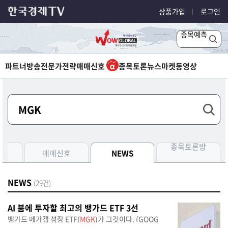
상품가입
로그인
종목예측
파트너방송
전문가전략
매매신호
종목토론
뉴스
마켓
동영상
종목토론방
측
매매신호
NEWS
NEWS
(29건)
AI 붐에 투자할 최고의 뱅가드 ETF 3선
뱅가드 메가캡 성장 ETF(
MGK
)가 그것이다. (GOOG