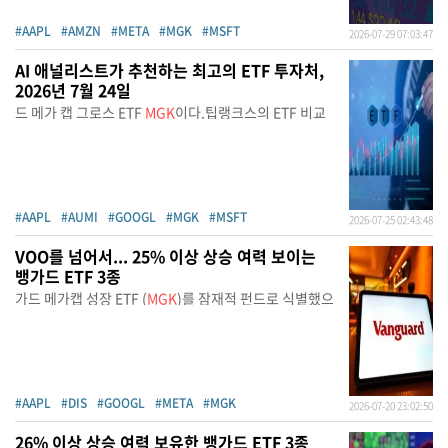
#AAPL
#AMZN
#META
#MGK
#MSFT
2026-07-29 07:03:47
AI 애널리스트가 추천하는 최고의 ETF 투자처,
2026년 7월 24일
드 메가 캡 그로스 ETF
MGK
이다.팁랭크스의 ETF 비교
#AAPL
#AUMI
#GOOGL
#MGK
#MSFT
2026-07-25 02:43:48
VOO를 넘어서... 25% 이상 상승 여력 보이는
뱅가드 ETF 3종
가드 메가캡 성장 ETF (
MGK
)를 잠재적 펀드로 식별했으
#AAPL
#DIS
#GOOGL
#META
#MGK
2026-07-20 23:02:50
26% 이상 상승 여력 보유한 뱅가드 ETF 3종