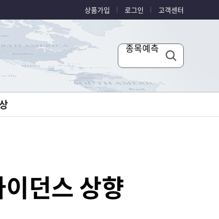
상품가입
로그인
고객센터
종목예측
상
가이던스 상향