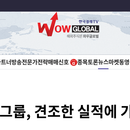
뉴스
파트너방송
전문가전략
매매신호
종목토론
마켓
동영
 그룹, 견조한 실적에 