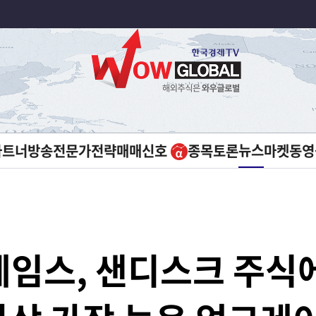
뉴스
파트너방송
전문가전략
매매신호
종목토론
마켓
동영
임스, 샌디스크 주식