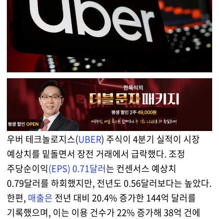
우버 테크놀로지스(
UBER
) 주식이 4분기 실적이 시장
예상치를 밑돌면서 장전 거래에서 급락했다. 조정
주당순이익
(EPS) 0.71달러
는 컨센서스 예상치
0.79달러를 하회했지만, 전년도 0.56달러보다는 높았다.
한편,
매출은
전년 대비 20.4% 증가한 144억 달러를
기록했으며, 이는 이용 건수가 22% 증가해 38억 건에