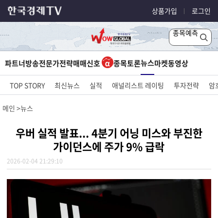
상품가입
로그인
종목예측
뉴스
파트너방송
전문가전략
매매신호
종목토론
마켓
동영상
TOP STORY
최신뉴스
실적
애널리스트 레이팅
투자전략
암
메인
뉴스
우버 실적 발표... 4분기 어닝 미스와 부진한
가이던스에 주가 9% 급락
2026-02-04 21:29:10