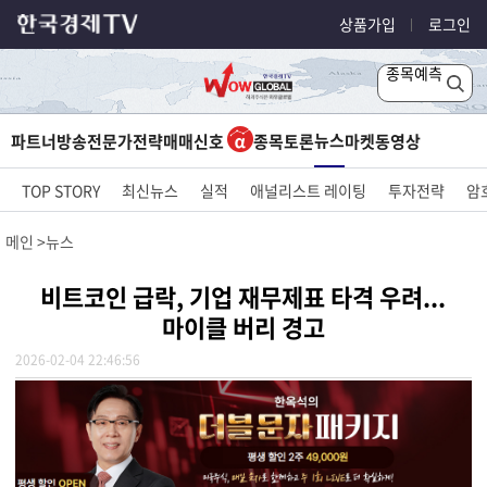
상품가입
로그인
종목예측
뉴스
파트너방송
전문가전략
매매신호
종목토론
마켓
동영상
TOP STORY
최신뉴스
실적
애널리스트 레이팅
투자전략
암
메인
뉴스
비트코인 급락, 기업 재무제표 타격 우려...
마이클 버리 경고
2026-02-04 22:46:56