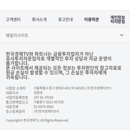
개인정보
고객센터
회사소개
광고안내
이용약관
처리방침
패밀리사이트
한국경제TV와 파트너는 금융투자업자가 아닌
유사투자자문업자로 개별적인 투자 상담과 자금 운영이
불가합니다.
본 사이트에서 제공되는 모든 정보는 투자판단의 참고자료로
원금 손실이 발생할 수 있으며, 그 손실은 투자자에게
귀속됩니다.
사업장 소재지
서울특별시 중구 청파로 463 (우:04505) (주)한국경제티브이
대표이사
정종태
사업자등록번호
107-81-70183
통신판매업신고
서울중구 2022-0572호
대표전화
02-6676-0000
호스팅제공자
(주)한국경제티브이
Copyright© 한국경제TV. All Rights Reserved.