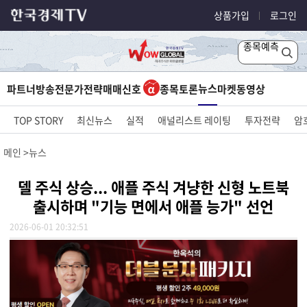
상품가입
로그인
종목예측
뉴스
파트너방송
전문가전략
매매신호
종목토론
마켓
동영상
TOP STORY
최신뉴스
실적
애널리스트 레이팅
투자전략
암
메인
뉴스
델 주식 상승... 애플 주식 겨냥한 신형 노트북
출시하며 "기능 면에서 애플 능가" 선언
2026-06-01 20:32:51