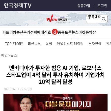
상품가입
로그인
종목예측
뉴스
파트너방송
전문가전략
매매신호
종목토론
마켓
동영상
TOP STORY
최신뉴스
실적
애널리스트 레이팅
투자전략
암
메인
뉴스
엔비디아가 투자한 범용 AI 기업, 로보틱스
스타트업이 4억 달러 투자 유치하며 기업가치
20억 달러 달성
2026-06-04 22:52:09