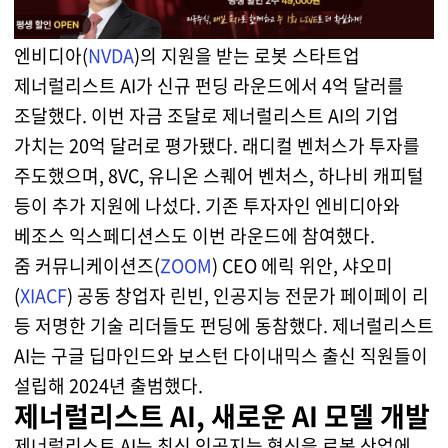
엔비디아(
NVDA
)의 지원을 받는 로봇 스타트업
제너럴리스트 AI가 신규 펀딩 라운드에서 4억 달러를
조달했다. 이번 자금 조달로 제너럴리스트 AI의 기업
가치는 20억 달러로 평가됐다. 래디컬 벤처스가 투자를
주도했으며, 8VC, 유니온 스퀘어 벤처스, 하나비 캐피털
등이 추가 지원에 나섰다. 기존 투자자인 엔비디아와
베조스 익스페디션스도 이번 라운드에 참여했다.
줌 커뮤니케이션즈(
ZOOM
) CEO 에릭 위안, 샤오미
(
XIACF
) 공동 창업자 린빈, 인공지능 전문가 페이페이 리
등 저명한 기술 리더들도 펀딩에 동참했다. 제너럴리스트
AI는 구글 딥마인드와 보스턴 다이내믹스 출신 직원들이
설립해 2024년 출범했다.
제너럴리스트 AI, 새로운 AI 모델 개발
제너럴리스트 AI는 최신 인공지능 혁신을 로봇 산업에