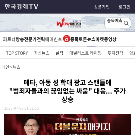
상품가입
로그인
종목예측
뉴스
파트너방송
전문가전략
매매신호
종목토론
마켓
동영상
TOP STORY
최신뉴스
실적
애널리스트 레이팅
투자전략
암
메인
뉴스
메타, 아동 성 학대 광고 스캔들에
"범죄자들과의 끊임없는 싸움" 대응... 주가
상승
2026-07-08 01:31:55