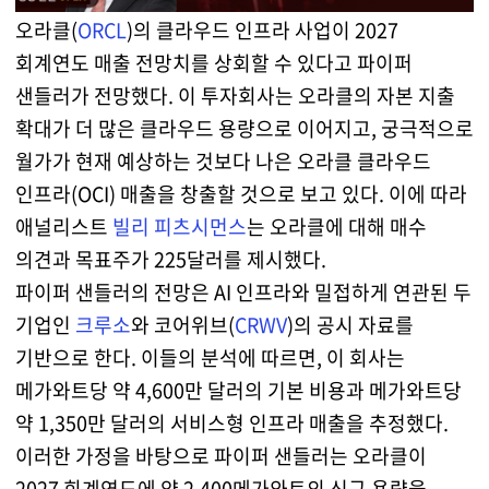
오라클(
ORCL
)의 클라우드 인프라 사업이 2027
회계연도 매출 전망치를 상회할 수 있다고 파이퍼
샌들러가 전망했다. 이 투자회사는 오라클의 자본 지출
확대가 더 많은 클라우드 용량으로 이어지고, 궁극적으로
월가가 현재 예상하는 것보다 나은 오라클 클라우드
인프라(OCI) 매출을 창출할 것으로 보고 있다. 이에 따라
애널리스트
빌리 피츠시먼스
는 오라클에 대해 매수
의견과 목표주가 225달러를 제시했다.
파이퍼 샌들러의 전망은 AI 인프라와 밀접하게 연관된 두
기업인
크루소
와 코어위브(
CRWV
)의 공시 자료를
기반으로 한다. 이들의 분석에 따르면, 이 회사는
메가와트당 약 4,600만 달러의 기본 비용과 메가와트당
약 1,350만 달러의 서비스형 인프라 매출을 추정했다.
이러한 가정을 바탕으로 파이퍼 샌들러는 오라클이
2027 회계연도에 약 2,400메가와트의 신규 용량을