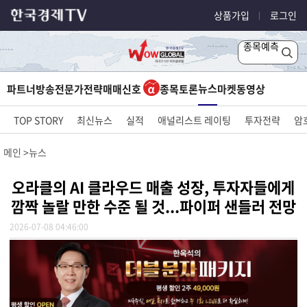
상품가입
로그인
종목예측
뉴스
파트너방송
전문가전략
매매신호
종목토론
마켓
동영상
TOP STORY
최신뉴스
실적
애널리스트 레이팅
투자전략
암
메인
뉴스
오라클의 AI 클라우드 매출 성장, 투자자들에게
깜짝 놀랄 만한 수준 될 것...파이퍼 샌들러 전망
2026-07-08 04:46:00