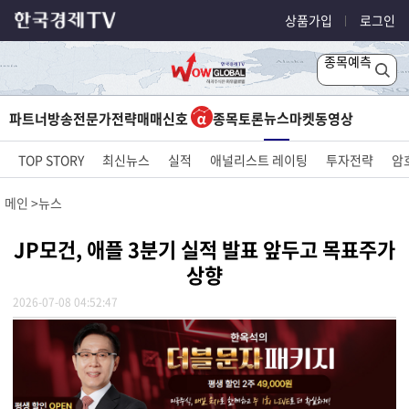
상품가입
로그인
종목예측
뉴스
파트너방송
전문가전략
매매신호
종목토론
마켓
동영상
TOP STORY
최신뉴스
실적
애널리스트 레이팅
투자전략
암
메인
뉴스
JP모건, 애플 3분기 실적 발표 앞두고 목표주가
상향
2026-07-08 04:52:47