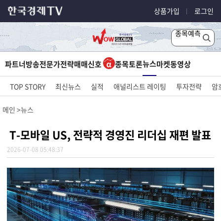
상품가입
로그인
종목예측
뉴스
파트너방송
전문가전략
매매신호
종목토론
마켓
동영상
TOP STORY
최신뉴스
실적
애널리스트 레이팅
투자전략
암
메인
뉴스
T-모바일 US, 전략적 경영진 리더십 재편 발표
2026-07-08 05:48:37