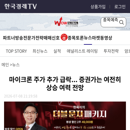
상품가입
로그인
종목예측
뉴스
파트너방송
전문가전략
매매신호
종목토론
마켓
동영상
TOP STORY
최신뉴스
실적
애널리스트 레이팅
투자전략
암
메인
뉴스
마이크론 주가 추가 급락... 증권가는 여전히
상승 여력 전망
2026-07-08 21:19:58