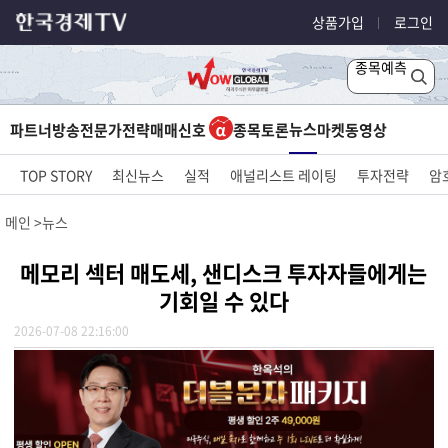
상품가입
로그인
종목예측
뉴스
파트너방송
전문가전략
매매신호
종목토론
마켓
동영상
TOP STORY
최신뉴스
실적
애널리스트 레이팅
투자전략
암
메인
뉴스
메모리 섹터 매도세, 샌디스크 투자자들에게는
기회일 수 있다
2026-07-08 22:16:00