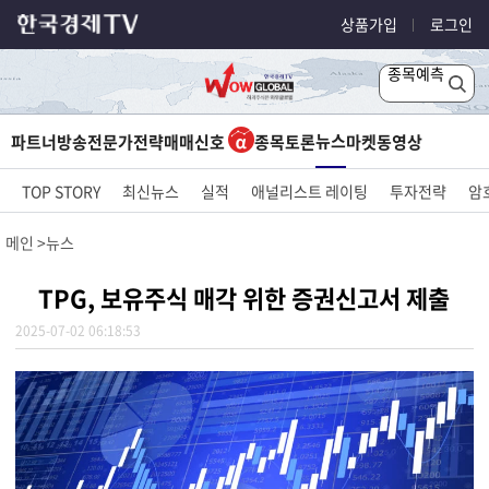
상품가입
로그인
종목예측
뉴스
파트너방송
전문가전략
매매신호
종목토론
마켓
동영상
TOP STORY
최신뉴스
실적
애널리스트 레이팅
투자전략
암
메인
뉴스
TPG, 보유주식 매각 위한 증권신고서 제출
2025-07-02 06:18:53