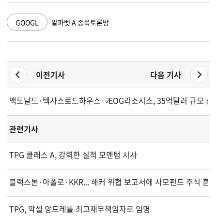
GOOGL
알파벳 A 종목토론방
이전기사
다음 기사
맥도날드·텍사스로드하우스·카바그룹...레스토랑주 중 상승여력 
EOG리소시스, 35억달러 규모 선
관련기사
TPG 클래스 A, 강력한 실적 모멘텀 시사
블랙스톤·아폴로·KKR... 해커 위협 보고서에 사모펀드 주식 흔들
TPG, 악셀 앙드레를 최고재무책임자로 임명