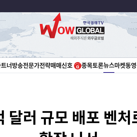
뉴스
파트너방송
전문가전략
매매신호
종목토론
마켓
동영
0억 달러 규모 배포 벤처