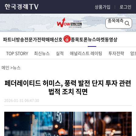
상품가입
로그인
종목예측
뉴스
파트너방송
전문가전략
매매신호
종목토론
마켓
동영상
TOP STORY
최신뉴스
실적
애널리스트 레이팅
투자전략
암
메인
뉴스
페더레이티드 허미스, 풍력 발전 단지 투자 관련
법적 조치 직면
2026-01-31 06:47:30