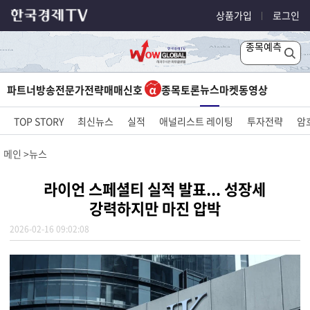
상품가입
로그인
종목예측
뉴스
파트너방송
전문가전략
매매신호
종목토론
마켓
동영상
TOP STORY
최신뉴스
실적
애널리스트 레이팅
투자전략
암
메인
뉴스
라이언 스페셜티 실적 발표... 성장세
강력하지만 마진 압박
2026-02-16 09:02:08