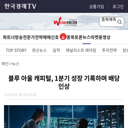
상품가입
로그인
종목예측
뉴스
파트너방송
전문가전략
매매신호
종목토론
마켓
동영상
TOP STORY
최신뉴스
실적
애널리스트 레이팅
투자전략
암
메인
뉴스
블루 아울 캐피털, 1분기 성장 기록하며 배당
인상
2026-04-30 20:46:32