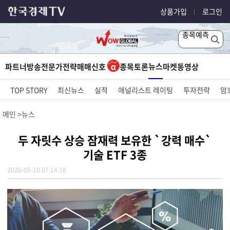
상품가입
로그인
종목예측
뉴스
파트너방송
전문가전략
매매신호
종목토론
마켓
동영상
TOP STORY
최신뉴스
실적
애널리스트 레이팅
투자전략
암
메인
뉴스
두 자릿수 상승 잠재력 보유한 `강력 매수`
기술 ETF 3종
2026-05-10 07:14:18