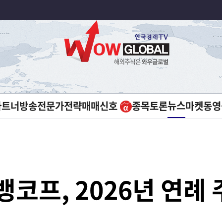
뉴스
파트너방송
전문가전략
매매신호
종목토론
마켓
동영
뱅코프, 2026년 연례