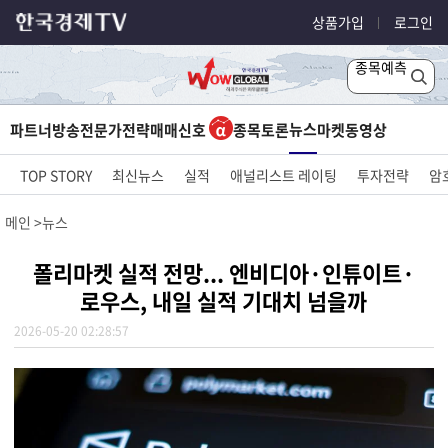
상품가입
로그인
종목예측
뉴스
파트너방송
전문가전략
매매신호
종목토론
마켓
동영상
TOP STORY
최신뉴스
실적
애널리스트 레이팅
투자전략
암
메인
뉴스
폴리마켓 실적 전망... 엔비디아·인튜이트·
로우스, 내일 실적 기대치 넘을까
2026-05-20 02:28:57