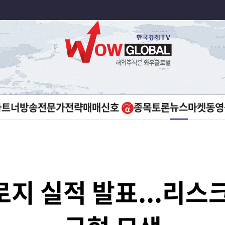
뉴스
파트너방송
전문가전략
매매신호
종목토론
마켓
동영
지 실적 발표...리스