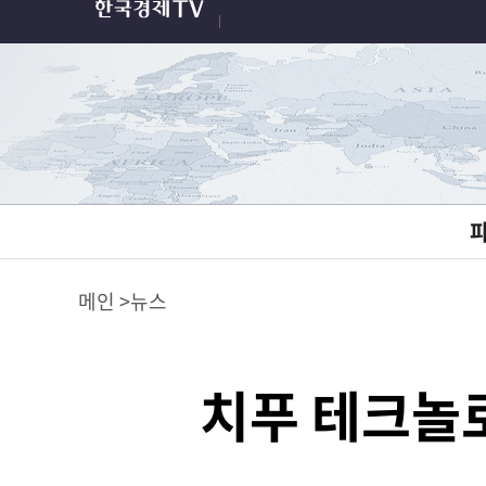
메인
뉴스
치푸 테크놀로